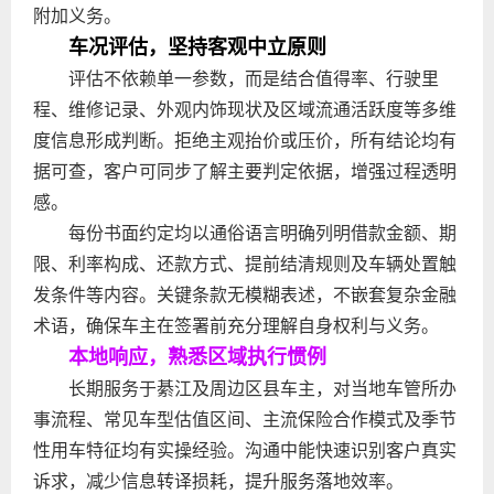
附加义务。
车况评估，坚持客观中立原则
评估不依赖单一参数，而是结合值得率、行驶里
程、维修记录、外观内饰现状及区域流通活跃度等多维
度信息形成判断。拒绝主观抬价或压价，所有结论均有
据可查，客户可同步了解主要判定依据，增强过程透明
感。
每份书面约定均以通俗语言明确列明借款金额、期
限、利率构成、还款方式、提前结清规则及车辆处置触
发条件等内容。关键条款无模糊表述，不嵌套复杂金融
术语，确保车主在签署前充分理解自身权利与义务。
本地响应，熟悉区域执行惯例
长期服务于綦江及周边区县车主，对当地车管所办
事流程、常见车型估值区间、主流保险合作模式及季节
性用车特征均有实操经验。沟通中能快速识别客户真实
诉求，减少信息转译损耗，提升服务落地效率。