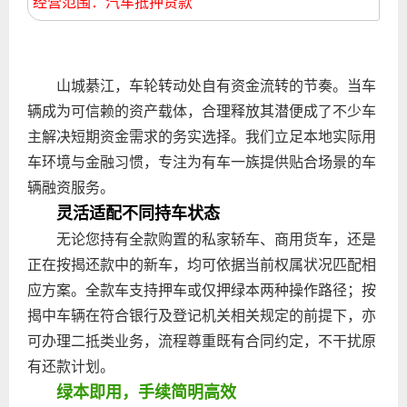
经营范围：汽车抵押贷款
山城綦江，车轮转动处自有资金流转的节奏。当车
辆成为可信赖的资产载体，合理释放其潜便成了不少车
主解决短期资金需求的务实选择。我们立足本地实际用
车环境与金融习惯，专注为有车一族提供贴合场景的车
辆融资服务。
灵活适配不同持车状态
无论您持有全款购置的私家轿车、商用货车，还是
正在按揭还款中的新车，均可依据当前权属状况匹配相
应方案。全款车支持押车或仅押绿本两种操作路径；按
揭中车辆在符合银行及登记机关相关规定的前提下，亦
可办理二抵类业务，流程尊重既有合同约定，不干扰原
有还款计划。
绿本即用，手续简明高效