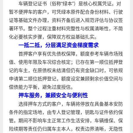
车辆登记证书（俗称“绿本”）是核心权属凭证。对
暂不便押车的客户，可凭绿本原件配合身份材料、行驶
证等基础文件办理，资料齐备后进入规范评估与协议签
署环节。整个过程注重材料完整性与权属清晰性，不简
化必要核实步骤，保障双方权益基础扎实。
一抵二抵，分层满足资金梯度需求
首押客户享有优先债权保障，额度参考车辆市场残
值、使用年限及车况综合核定；已存在第一顺位抵押登
记的车主，在原债权未结清但仍有资金缺口时，可依规
申请第二顺位抵押登记，额度设定兼顾剩余价值空间与
偿债能力平衡，避免过度授信。
押车服务，兼顾安全与便利性
选择押车方式的客户，车辆将停放在具备基本安防
条件的指定场地，由专人登记管理，钥匙与证件依约保
管。期间不影响车主正常工作生活安排，车辆维保、保
险续期等责任仍归属车主本人，权责边界清晰，无隐性