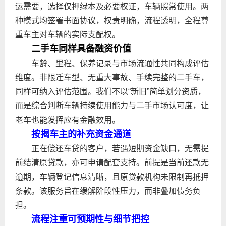
运需要，选择仅押绿本及必要权证，车辆照常使用。两
种模式均签署书面协议，权责明确，流程透明，全程尊
重车主对车辆的实际支配权。
二手车同样具备融资价值
车龄、里程、保养记录与市场流通性共同构成评估
维度。非限迁车型、无重大事故、手续完整的二手车，
同样可纳入评估范围。我们不以“新旧”简单划分资质，
而是综合判断车辆持续使用能力与二手市场认可度，让
老车也能发挥应有金融效用。
按揭车主的补充资金通道
正在偿还车贷的客户，若遇短期资金缺口，无需提
前结清原贷款，亦可申请配套支持。前提是当前还款无
逾期，车辆登记信息清晰，且原贷款机构未限制再抵押
条款。该服务旨在缓解阶段性压力，而非叠加债务负
担。
流程注重可预期性与细节把控