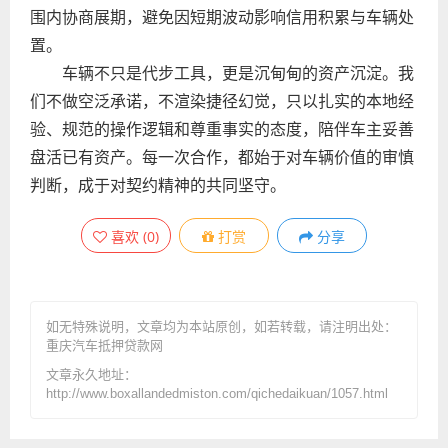
围内协商展期，避免因短期波动影响信用积累与车辆处
置。
车辆不只是代步工具，更是沉甸甸的资产沉淀。我
们不做空泛承诺，不渲染捷径幻觉，只以扎实的本地经
验、规范的操作逻辑和尊重事实的态度，陪伴车主妥善
盘活已有资产。每一次合作，都始于对车辆价值的审慎
判断，成于对契约精神的共同坚守。
喜欢
(
0
)
打赏
分享
如无特殊说明，文章均为本站原创
，如若转载，请注明出处：
重庆汽车抵押贷款网
文章永久地址：
http://www.boxallandedmiston.com/qichedaikuan/1057.html