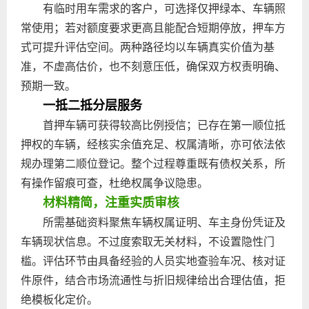
有临时用车需求的客户，可选择仅押绿本、车辆照
常使用；若对额度要求更高且能配合短期停放，押车方
式可提升评估空间。两种路径均以车辆真实价值为基
准，不虚高估价，也不刻意压低，确保双方权责明确、
预期一致。
一抵二抵分层服务
首押车辆可获得较高比例授信；已存在第一顺位抵
押权的车辆，经核实余值充足、权属清晰，亦可依法依
规办理第二顺位登记。整个过程尊重既有债权关系，所
有操作留痕可查，杜绝权属争议隐患。
材料精简，注重实质审核
所需基础资料聚焦车辆权属证明、车主身份凭证及
车辆现状信息。不过度索取无关材料，不设置隐性门
槛。评估环节由具备经验的人员实地查验车况、核对证
件原件，结合市场流通性与折旧规律给出合理估值，拒
绝模板化定价。