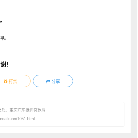
用。
押。
谢谢！
打赏
分享
出处：
重庆汽车抵押贷款网
daikuan/1051.html