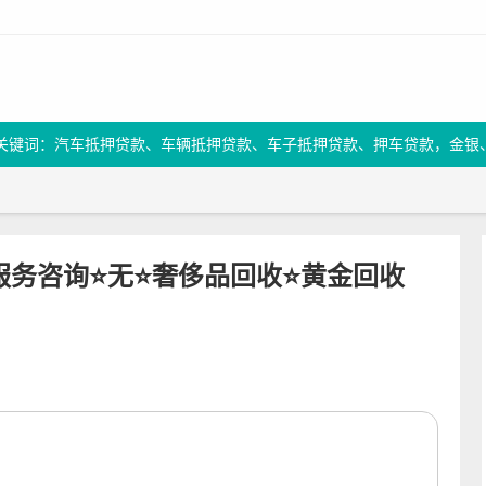
关键词：汽车抵押贷款、车辆抵押贷款、车子抵押贷款、押车贷款，金银
服务咨询⭐无⭐奢侈品回收⭐黄金回收