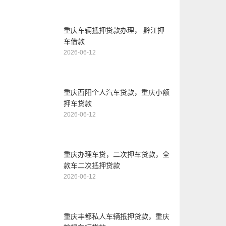
重庆车辆抵押贷款办理， 黔江押
车借款
2026-06-12
重庆酉阳个人汽车贷款，重庆小额
押车贷款
2026-06-12
重庆办理车贷，二次押车贷款，全
款车二次抵押贷款
2026-06-12
重庆丰都私人车辆抵押贷款，重庆