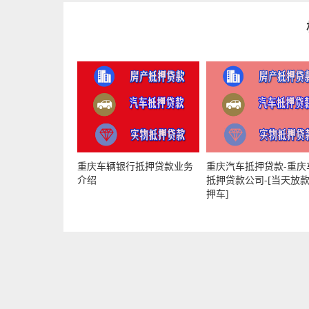
重庆车辆银行抵押贷款业务
重庆汽车抵押贷款-重庆
介绍
抵押贷款公司-[当天放款
押车]