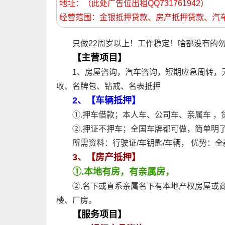
地址：（此处广告位出租QQ731761942）
经营范围：金银抵押贷款、房产抵押贷款、汽
只做22周岁以上！工作稳定！啥都没有的
【主营项目】
1、房屋咨询，汽车咨询，短期应急周转，
收、名牌包、钻戒、名表抵押
2、【车辆抵押】
①.押车借款；本人车、公司车、亲属车 ，
②.押证不押车；全国车牌都可做，简单明了 
所需资料：行驶证/车钥匙/车辆， 优势：
3、【房产抵押】
①.本地有房，有亲属房，
②.名下或直系亲属名下有本地产权房屋或
楼、厂房。
【服务项目】