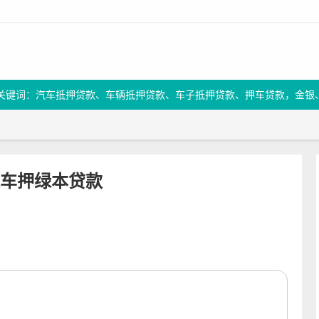
关键词：汽车抵押贷款、车辆抵押贷款、车子抵押贷款、押车贷款，金银
车押绿本贷款