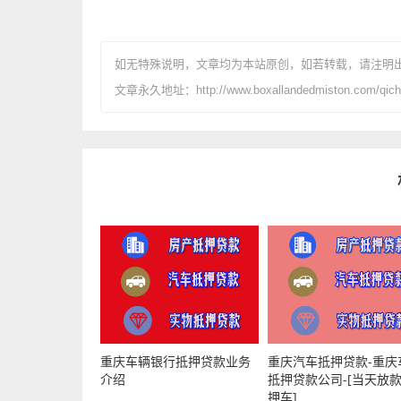
如无特殊说明，文章均为本站原创
，如若转载，请注明
文章永久地址：http://www.boxallandedmiston.com/qiche
重庆车辆银行抵押贷款业务
重庆汽车抵押贷款-重庆
介绍
抵押贷款公司-[当天放款
押车]