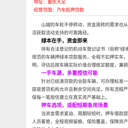
地址：重庆大足
经营范围：汽车抵押贷款
山城的车轮不停转动，资金周转的需求也从
活获取流动支持的可靠路径。
绿本在手，资金即来
持有合法登记的机动车登记证书（俗称“绿
规范的车辆押绿本贷款服务，全程不扣押实车，
明，评估后按车辆实际价值合理核定额度，兼顾
一手车源，多重授信可能
针对已结清贷款的全款车辆，可办理标准一
提是首贷机构允许且剩余空间充足。所有流程严
保每一笔授信建立在真实资产基础上。
押车选项，适配短期急用场景
当资金需求紧迫、周期较短时，押车借款提
人员看管，全程视频留痕、保险覆盖，保障资产